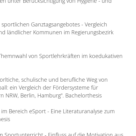
en unter Berücksichtigung von Hygiene - und
s sportlichen Ganztagsangebotes - Vergleich
und ländlicher Kommunen im Regierungsbezirk
 Themnwahl von Sportlehrkräften im koedukativen
orltiche, schulische und berufliche Weg von
all: ein Vergleich der Fördersysteme für
n NRW, Berlin, Hamburg". Bachelorthesis
im Bereich eSport - Eine Literaturanalyse zum
esis
m Sportunterricht - Einfluss auf die Motivation aus