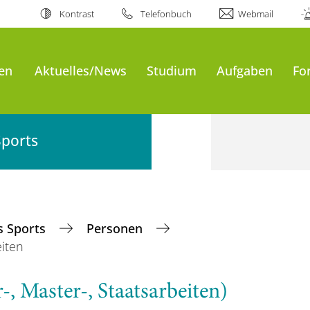
Kontrast
Telefonbuch
Webmail
en
Aktuelles/News
Studium
Aufgaben
Fo
Sports
es Sports
Personen
iten
, Master-, Staatsarbeiten)